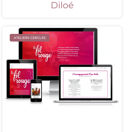
Diloé
ATELIERS CERCLES